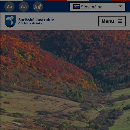
Slovenčina
Šarišské Jastrabie
Menu
Oficiálna stránka