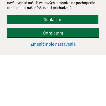
návštevnosti našich webových stránok a na pochopenie
toho, odkiaľ naši návštevníci prichádzajú.
Súhlasím
Informácie o stránke:
Vyhlásenie o prístupnosti
Odmietam
Autorské práva
Ochrana osobných údajov
Zmeniť moje nastavenia
Navigácia:
Vytlačiť aktuálnu stránku
Mapa stránok
Cookies
Rýchle odkazy:
Aktuality
História
Fotogaléria
Kontakty