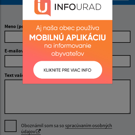
Napíšte nám:
Meno (povinné)
E-mailová adresa (povinné)
Text vašej správy (povinné)
Oboznámil som sa so
spracúvaním osobných
údajov