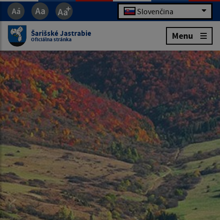
Slovenčina
Šarišské Jastrabie
Menu
Oficiálna stránka