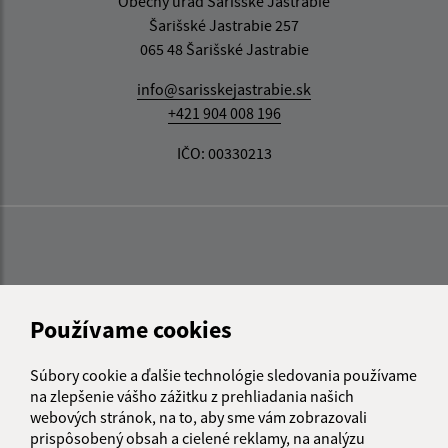
Obecný úrad Šarišské Jastrabie
Šarišské Jastrabie 257
065 48 Šarišské Jastrabie
info@sarisskejastrabie.sk
+421 904 008 196
IČO: 00330213
Používame cookies
Súbory cookie a ďalšie technológie sledovania používame
na zlepšenie vášho zážitku z prehliadania našich
webových stránok, na to, aby sme vám zobrazovali
prispôsobený obsah a cielené reklamy, na analýzu