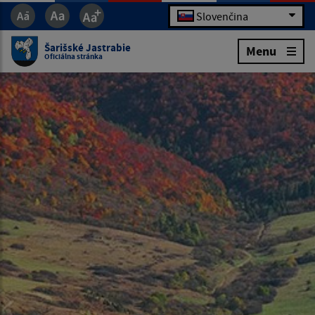
Slovenčina
Šarišské Jastrabie
Menu
Oficiálna stránka