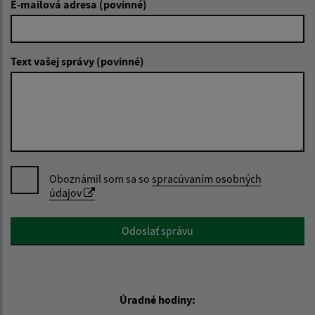
E-mailová adresa (povinné)
Text vašej správy (povinné)
Oboznámil som sa so
spracúvaním osobných
údajov
Google reCaptcha Response
Odoslať správu
Úradné hodiny: