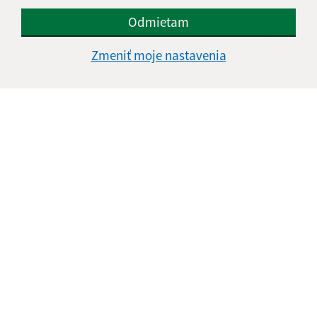
Odmietam
Zmeniť moje nastavenia
Informácie o stránke:
Vyhlásenie o prístupnosti
Autorské práva
Ochrana osobných údajov
Navigácia:
Vytlačiť aktuálnu stránku
Mapa stránok
Cookies
Rýchle odkazy:
Aktuality
História
Fotogaléria
Kontakty