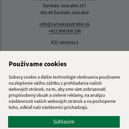
Šarišské Jastrabie 257
065 48 Šarišské Jastrabie
info@sarisskejastrabie.sk
+421 904 008 196
IČO: 00330213
Používame cookies
Súbory cookie a ďalšie technológie sledovania používame
na zlepšenie vášho zážitku z prehliadania našich
webových stránok, na to, aby sme vám zobrazovali
prispôsobený obsah a cielené reklamy, na analýzu
návštevnosti našich webových stránok a na pochopenie
toho, odkiaľ naši návštevníci prichádzajú.
Súhlasím