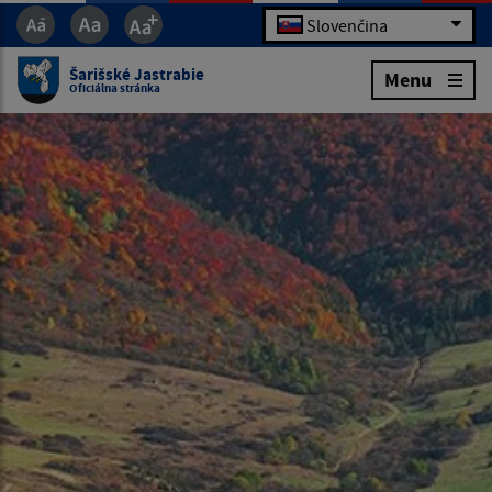
Slovenčina
Šarišské Jastrabie
Menu
Oficiálna stránka