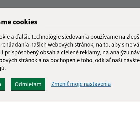
ame cookies
okie a ďalšie technológie sledovania používame na zlepš
 prehliadania našich webových stránok, na to, aby sme v
li prispôsobený obsah a cielené reklamy, na analýzu náv
bových stránok a na pochopenie toho, odkiaľ naši návšte
jú.
Zmeniť moje nastavenia
m
Odmietam
Rýchle odkazy:
Aktualiz