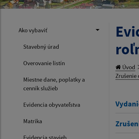
Evi
Ako vybaviť
roľ
Stavebný úrad
Overovanie listín
Úvod
Zrušenie 
Miestne dane, poplatky a
cenník služieb
Vydani
Evidencia obyvateľstva
Matrika
Zrušen
Evidencia stavieb