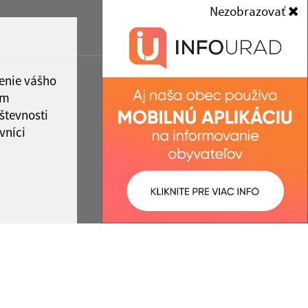
Nezobrazovať
enie vášho
ám
števnosti
vníci
ované:
Správca obsahu: