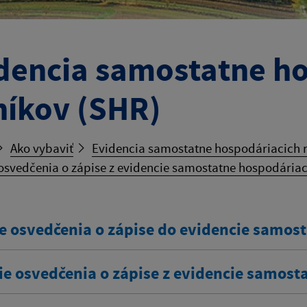
dencia samostatne h
níkov (SHR)
Ako vybaviť
Evidencia samostatne hospodáriacich r
osvedčenia o zápise z evidencie samostatne hospodáriac
e osvedčenia o zápise do evidencie samos
ie osvedčenia o zápise z evidencie samost