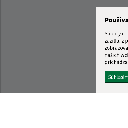
Použív
Súbory co
zážitku z
zobrazova
našich we
prichádza
Súhlasí
Informácie o stránke:
Navigácia: