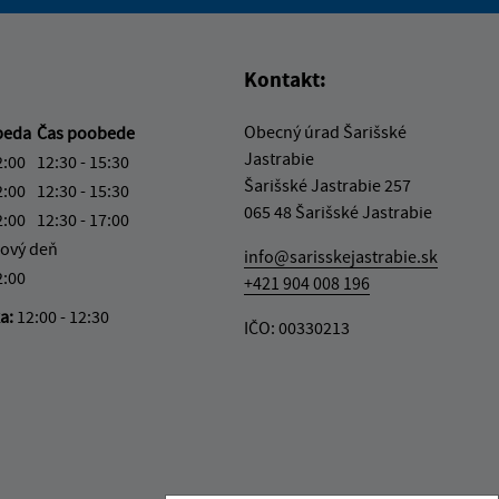
vás užitočné?
e pre vás užitočné?
Kontakt:
Obecný úrad Šarišské
beda
Čas poobede
Jastrabie
2:00
12:30 - 15:30
Šarišské Jastrabie 257
2:00
12:30 - 15:30
065 48 Šarišské Jastrabie
2:00
12:30 - 17:00
ový deň
info@sarisskejastrabie.sk
2:00
+421 904 008 196
ka:
12:00 - 12:30
IČO: 00330213