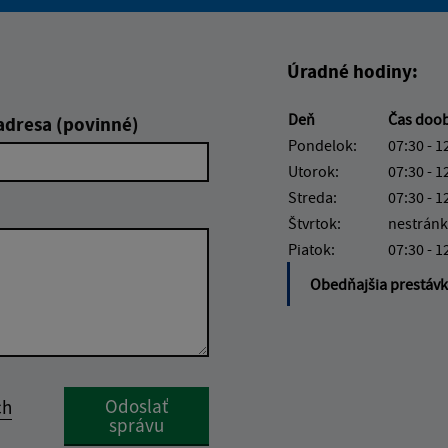
Boli tieto informácie pre 
Boli tieto informáci
Úradné hodiny:
Deň
Čas doo
adresa (povinné)
Pondelok:
07:30 - 1
Utorok:
07:30 - 1
Streda:
07:30 - 1
Štvrtok:
nestránk
Piatok:
07:30 - 1
Obedňajšia prestáv
Google reCaptcha Response
Odoslať
ch
správu