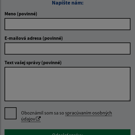
Napíšte nám:
Meno (povinné)
E-mailová adresa (povinné)
Text vašej správy (povinné)
Oboznámil som sa so
spracúvaním osobných
údajov
Google reCaptcha Response
Odoslať správu