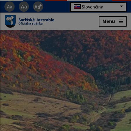
Slovenčina
Šarišské Jastrabie
Menu
Oficiálna stránka