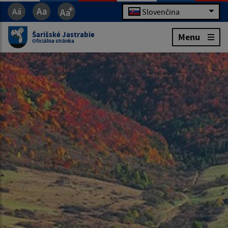
Slovenčina
Šarišské Jastrabie
Menu
Oficiálna stránka