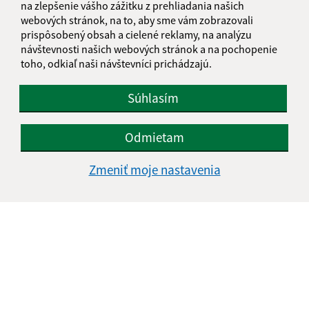
na zlepšenie vášho zážitku z prehliadania našich
webových stránok, na to, aby sme vám zobrazovali
prispôsobený obsah a cielené reklamy, na analýzu
návštevnosti našich webových stránok a na pochopenie
toho, odkiaľ naši návštevníci prichádzajú.
Súhlasím
Odmietam
Zmeniť moje nastavenia
Informácie o stránke:
Vyhlásenie o prístupnosti
Autorské práva
Ochrana osobných údajov
Navigácia: