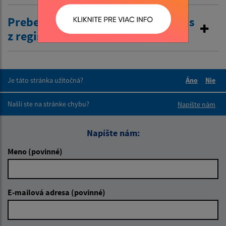
Preberanie žiadostí o výpis a odpis
z registra trestov
Je táto stránka užitočná?
Áno
Nie
Boli tieto 
Boli 
Našli ste na stránke chybu?
Napíšte nám
Napíšte nám:
Meno (povinné)
E-mailová adresa (povinné)