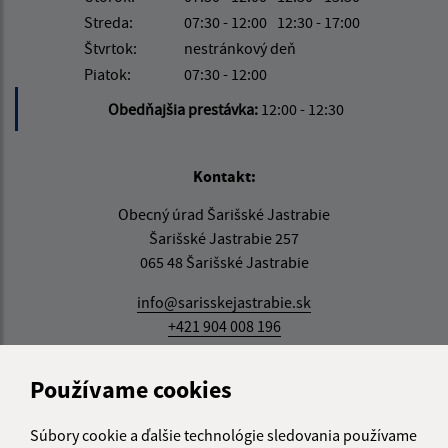
Streda:
07:30 - 12:00
12:30 - 17:00
Štvrtok:
nestránkový deň
Piatok:
07:30 - 12:00
Obedňajšia prestávka:
12:00 - 12:30
Kontakt:
Obecný úrad Šarišské Jastrabie
Šarišské Jastrabie 257
065 48 Šarišské Jastrabie
info@sarisskejastrabie.sk
+421 904 008 196
IČO: 00330213
Používame cookies
Súbory cookie a ďalšie technológie sledovania používame