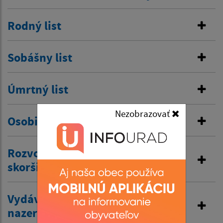
Rodný list
Sobášny list
Úmrtný list
Nezobrazovať
Osobitná matrika
Rozvod manželstva a prijatie
skoršieho priezviska
Vydávanie výpisov z matriky a
nazeranie do matriky