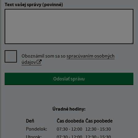
Text vašej správy (povinné)
Oboznámil som sa so
spracúvaním osobných
údajov
Google reCaptcha Response
Odoslať správu
Úradné hodiny:
Deň
Čas doobeda
Čas poobede
Pondelok:
07:30 - 12:00
12:30 - 15:30
Utorok:
07:30 - 12:00
12:30 - 15:30