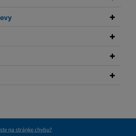
dovy
 ste na stránke chybu?