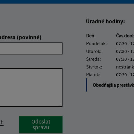
Boli tieto informácie pre 
Boli tieto informáci
Úradné hodiny:
Deň
Čas doo
adresa (povinné)
Pondelok:
07:30 - 1
Utorok:
07:30 - 1
Streda:
07:30 - 1
Štvrtok:
nestránk
Piatok:
07:30 - 1
Obedňajšia prestáv
Google reCaptcha Response
Odoslať
ch
správu