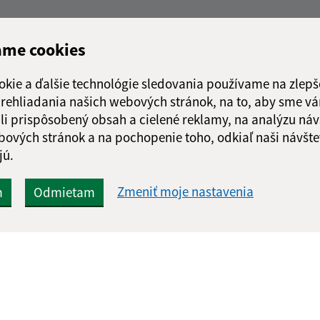
ame cookies
okie a ďalšie technológie sledovania používame na zlepš
 prehliadania našich webových stránok, na to, aby sme v
li prispôsobený obsah a cielené reklamy, na analýzu náv
bových stránok a na pochopenie toho, odkiaľ naši návšte
jú.
Zmeniť moje nastavenia
m
Odmietam
Rýchle odkazy:
Aktualiz