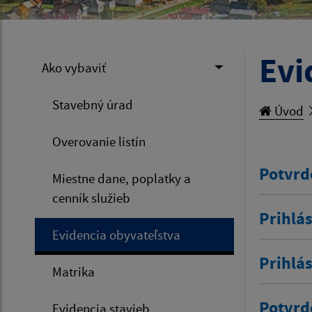
Evi
Ako vybaviť
Stavebný úrad
Úvod
Overovanie listín
Potvrd
Miestne dane, poplatky a
cenník služieb
Prihlás
Evidencia obyvateľstva
Prihlá
Matrika
Potvrd
Evidencia stavieb