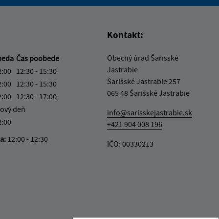
vás užitočné?
e pre vás užitočné?
Kontakt:
Obecný úrad Šarišské
beda
Čas poobede
Jastrabie
2:00
12:30 - 15:30
Šarišské Jastrabie 257
2:00
12:30 - 15:30
065 48 Šarišské Jastrabie
2:00
12:30 - 17:00
ový deň
info@sarisskejastrabie.sk
2:00
+421 904 008 196
ka:
12:00 - 12:30
IČO: 00330213