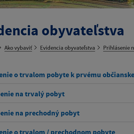
dencia obyvateľstva
Ako vybaviť
Evidencia obyvateľstva
Prihlásenie 
enie o trvalom pobyte k prvému občians
enie na trvalý pobyt
senie na prechodný pobyt
enie o trvalom / prechodnom pobyte