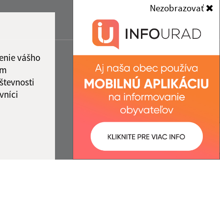
Nezobrazovať
enie vášho
ám
števnosti
vníci
ované:
Správca obsahu: