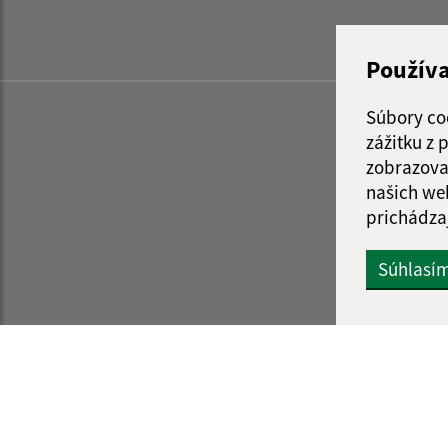
Použív
Súbory co
zážitku z
zobrazova
našich we
prichádza
Súhlasí
Informácie o stránke:
Navigácia: