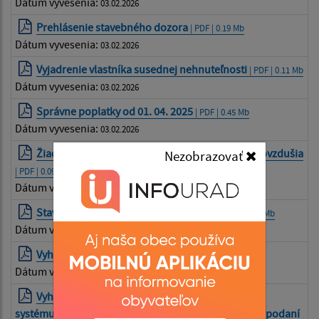
Dátum vyvesenia:
03.02.2026
Prehlásenie stavebného dozora
| PDF | 0.19 Mb
Dátum vyvesenia:
03.02.2026
Vyjadrenie vlastníka susednej nehnuteľnosti
| PDF | 0.11 Mb
Dátum vyvesenia:
03.02.2026
Správne poplatky od 01. 04. 2025
| PDF | 0.45 Mb
Dátum vyvesenia:
03.02.2026
Žiadosť o povolenie malého zdroja znečistenia ovzdušia
Nezobrazovať
| PDF | 0.09 Mb
Dátum vyvesenia:
03.02.2026
Stavebný zákon účinný od 01. 04. 2025
| PDF | 0.67 Mb
Dátum vyvesenia:
03.02.2026
Vyhláška o členení stavieb
| PDF | 0.69 Mb
Dátum vyvesenia:
03.02.2026
Vyhláška o štruktúre a prevádzke informačného
systému územného plánovania a výstavby, o obsahu podaní