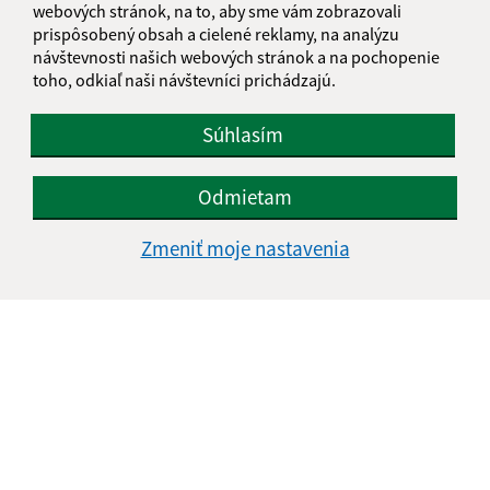
webových stránok, na to, aby sme vám zobrazovali
prispôsobený obsah a cielené reklamy, na analýzu
návštevnosti našich webových stránok a na pochopenie
toho, odkiaľ naši návštevníci prichádzajú.
Súhlasím
Odmietam
Zmeniť moje nastavenia
Informácie o stránke:
Vyhlásenie o prístupnosti
Autorské práva
Ochrana osobných údajov
Navigácia:
Vytlačiť aktuálnu stránku