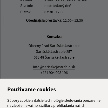
Štvrtok:
nestránkový deň
Piatok:
07:30 - 12:00
Obedňajšia prestávka:
12:00 - 12:30
Kontakt:
Obecný úrad Šarišské Jastrabie
Šarišské Jastrabie 257
065 48 Šarišské Jastrabie
info@sarisskejastrabie.sk
+421 904 008 196
IČO: 00330213
Používame cookies
Súbory cookie a ďalšie technológie sledovania používame
na zlepšenie vášho zážitku z prehliadania našich