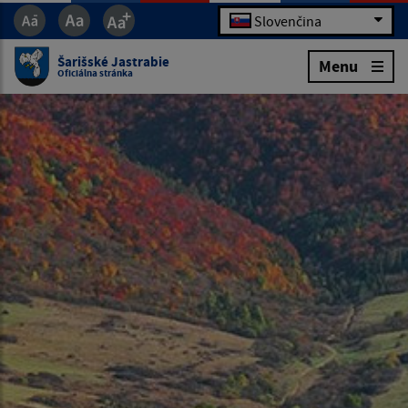
Slovenčina
Šarišské Jastrabie
Menu
Oficiálna stránka