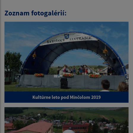
Zoznam fotogalérií:
Kultúrne leto pod Minčolom 2019