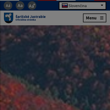
Slovenčina
Šarišské Jastrabie
Menu
Oficiálna stránka