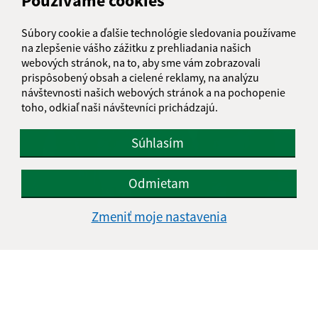
Používame cookies
Súbory cookie a ďalšie technológie sledovania používame
na zlepšenie vášho zážitku z prehliadania našich
Kultúrne leto 2006
webových stránok, na to, aby sme vám zobrazovali
prispôsobený obsah a cielené reklamy, na analýzu
návštevnosti našich webových stránok a na pochopenie
toho, odkiaľ naši návštevníci prichádzajú.
Súhlasím
Odmietam
Zmeniť moje nastavenia
Spevácka skupina JASTRABČAN
1
2
>