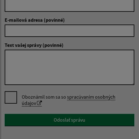
E-mailová adresa (povinné)
Text vašej správy (povinné)
Oboznámil som sa so
spracúvaním osobných
údajov
Google reCaptcha Response
Odoslať správu