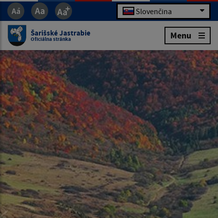
Slovenčina
Šarišské Jastrabie
Menu
Oficiálna stránka