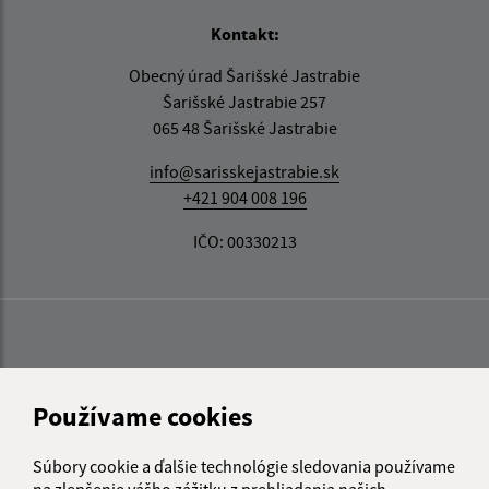
Kontakt:
Obecný úrad Šarišské Jastrabie
Šarišské Jastrabie 257
065 48 Šarišské Jastrabie
info@sarisskejastrabie.sk
+421 904 008 196
IČO: 00330213
Používame cookies
Súbory cookie a ďalšie technológie sledovania používame
na zlepšenie vášho zážitku z prehliadania našich