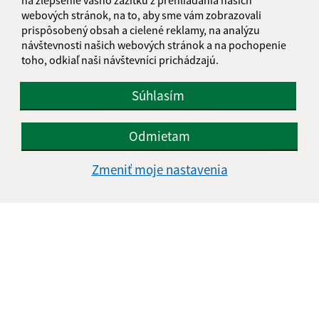
webových stránok, na to, aby sme vám zobrazovali
prispôsobený obsah a cielené reklamy, na analýzu
návštevnosti našich webových stránok a na pochopenie
toho, odkiaľ naši návštevníci prichádzajú.
Súhlasím
Informácie o stránke:
Vyhlásenie o prístupnosti
Odmietam
Autorské práva
Zmeniť moje nastavenia
Ochrana osobných údajov
Navigácia:
Vytlačiť aktuálnu stránku
Mapa stránok
Cookies
Rýchle odkazy:
Aktuality