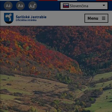
Slovenčina
Šarišské Jastrabie
Menu
Oficiálna stránka