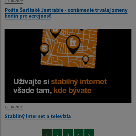
29.04.2026
Pošta Šarišské Jastrabie - oznámenie trvalej zmeny
hodín pre verejnosť
17.04.2026
Stabilný internet a televízia
1
2
3
4
>