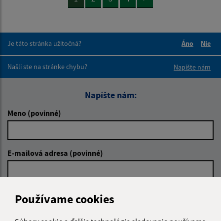
Je táto stránka užitočná?
Áno
Nie
Boli tieto 
Boli 
Našli ste na stránke chybu?
Napíšte nám
Napíšte nám:
Meno (povinné)
E-mailová adresa (povinné)
Text vašej správy (povinné)
Používame cookies