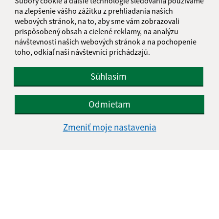
Súbory cookie a ďalšie technológie sledovania používame
na zlepšenie vášho zážitku z prehliadania našich
webových stránok, na to, aby sme vám zobrazovali
prispôsobený obsah a cielené reklamy, na analýzu
návštevnosti našich webových stránok a na pochopenie
toho, odkiaľ naši návštevníci prichádzajú.
Oboznámil som sa so
spracúvaním osobných
údajov
Súhlasím
Google reCaptcha Response
Odoslať správu
Odmietam
Zmeniť moje nastavenia
Úradné hodiny:
Deň
Čas doobeda
Čas poobede
Pondelok:
07:30 - 12:00
12:30 - 15:30
Utorok:
07:30 - 12:00
12:30 - 15:30
Streda:
07:30 - 12:00
12:30 - 17:00
Štvrtok:
nestránkový deň