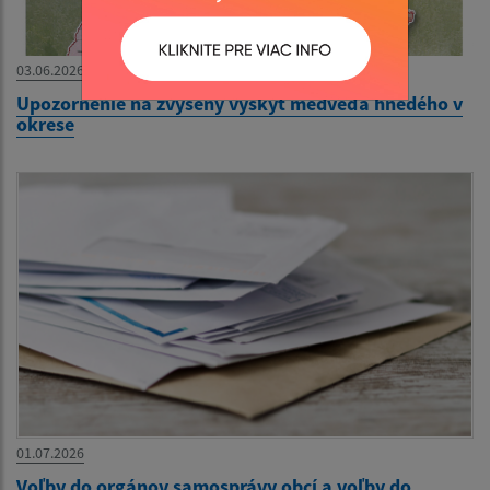
03.06.2026
Upozornenie na zvýšený výskyt medveďa hnedého v
okrese
01.07.2026
Voľby do orgánov samosprávy obcí a voľby do