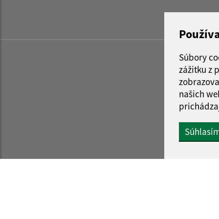
Použív
Súbory co
zážitku z
zobrazova
našich we
prichádza
Súhlasí
Informácie o stránke:
Navigácia: