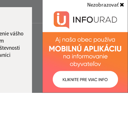
Nezobrazovať
enie vášho
ám
števnosti
vníci
ované:
Správca obsahu: