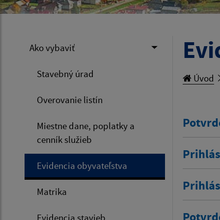
Evi
Ako vybaviť
Stavebný úrad
Úvod
Overovanie listín
Potvrd
Miestne dane, poplatky a
cenník služieb
Prihlás
Evidencia obyvateľstva
Prihlá
Matrika
Potvrd
Evidencia stavieb