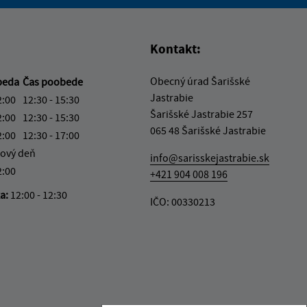
vás užitočné?
e pre vás užitočné?
Kontakt:
Obecný úrad Šarišské
beda
Čas poobede
Jastrabie
2:00
12:30 - 15:30
Šarišské Jastrabie 257
2:00
12:30 - 15:30
065 48 Šarišské Jastrabie
2:00
12:30 - 17:00
ový deň
info@sarisskejastrabie.sk
2:00
+421 904 008 196
ka:
12:00 - 12:30
IČO: 00330213