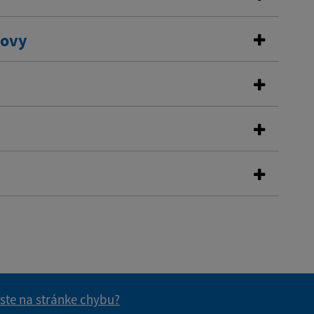
dovy
 ste na stránke chybu?