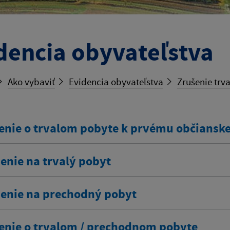
dencia obyvateľstva
Ako vybaviť
Evidencia obyvateľstva
Zrušenie trv
enie o trvalom pobyte k prvému občians
enie na trvalý pobyt
senie na prechodný pobyt
enie o trvalom / prechodnom pobyte