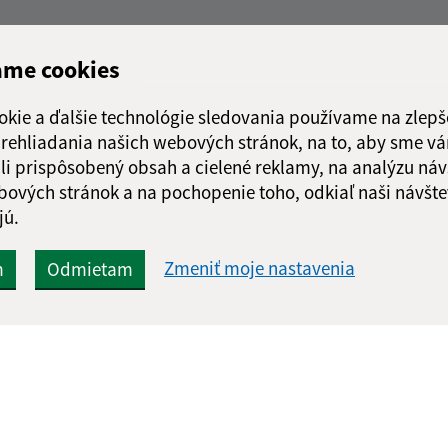
ame cookies
okie a ďalšie technológie sledovania používame na zlepš
 prehliadania našich webových stránok, na to, aby sme v
li prispôsobený obsah a cielené reklamy, na analýzu náv
bových stránok a na pochopenie toho, odkiaľ naši návšte
jú.
Zmeniť moje nastavenia
m
Odmietam
Rýchle odkazy:
Aktualiz