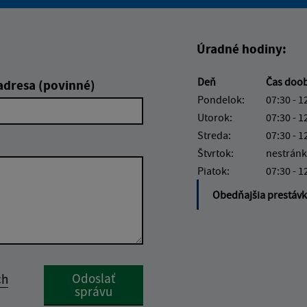
Boli tieto informácie pre 
Boli tieto informáci
Úradné hodiny:
Deň
Čas doo
adresa (povinné)
Pondelok:
07:30 - 1
Utorok:
07:30 - 1
Streda:
07:30 - 1
Štvrtok:
nestránk
Piatok:
07:30 - 1
Obedňajšia prestáv
Google reCaptcha Response
Odoslať
ch
správu