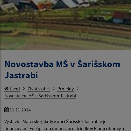
Novostavba MŠ v Šarišskom
Jastrabí
Úvod
Život v obci
Projekty
Novostavba MŠ v Šarišskom Jastrabí
11.11.2024
Výstavba Materskej školy v obci Šarišské Jastrabie je
financovaná Európskou úniou z prostriedkov Plánu obnovy a