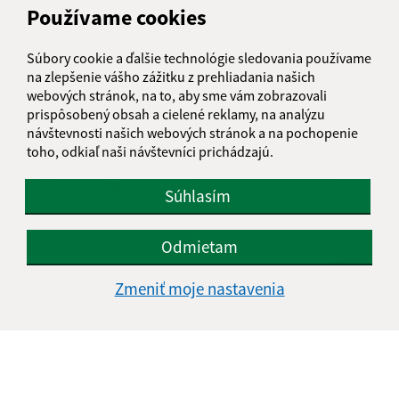
Používame cookies
Text vašej správy (povinné)
Súbory cookie a ďalšie technológie sledovania používame
na zlepšenie vášho zážitku z prehliadania našich
webových stránok, na to, aby sme vám zobrazovali
prispôsobený obsah a cielené reklamy, na analýzu
návštevnosti našich webových stránok a na pochopenie
toho, odkiaľ naši návštevníci prichádzajú.
Oboznámil som sa so
spracúvaním osobných
údajov
Súhlasím
Google reCaptcha Response
Odoslať správu
Odmietam
Zmeniť moje nastavenia
Úradné hodiny:
Deň
Čas doobeda
Čas poobede
Pondelok:
07:30 - 12:00
12:30 - 15:30