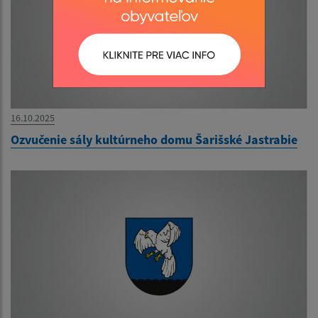
16.10.2025
Ozvučenie sály kultúrneho domu Šarišské Jastrabie