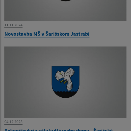
11.11.2024
Novostavba MŠ v Šarišskom Jastrabí
04.12.2023
Rekonštrukcia sály kultúrneho domu - Šarišské