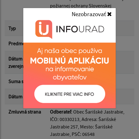
požiarnej ochrany Slovenskej
Suma od:
republiky
Nezobrazovať
Typ
Hlavná zmluva
Suma do:
Predmet
dotácia DHZO
Typ:
Dátum
05.05.2026
zverejnenia
Suma s DPH*
3 000.00 €
Filtrovať
Reset
Dátum uzavretia
05.05.2026
Zmluvná strana
Odberateľ
: Obec Šarišské Jastrabie,
IČO: 00330213, Adresa: Šarišské
Jastrabie 257, Mesto: Šarišské
Jastrabie, PSČ: 06548