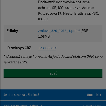
Dodávateľ
: Dobrovoľná požiarna
ochrana SR, IČO: 00177474, Adresa:
Kutuzovova 17, Mesto: Bratislava, PSČ:
831 03
Prílohy
zmluva_326_1016_1.pdf
(PDF,
1.08MB )
ID zmluvy v CRZ
12305858
*
Uvedená cena je konečná. Ak je dodávateľ platcom DPH, cena
je vrátane DPH.
späť
Je táto stránka užitočná?
Áno
Nie
Boli tieto 
Boli 
Našli ste na stránke chybu?
Napíšte nám