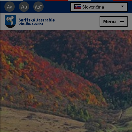
Slovenčina
Šarišské Jastrabie
Menu
Oficiálna stránka