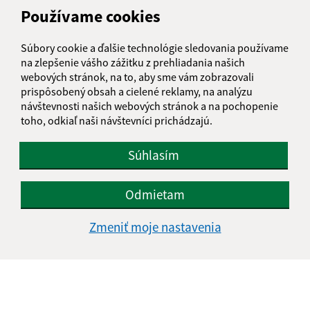
Obecný úrad Šarišské Jastrabie
Používame cookies
Šarišské Jastrabie 257
065 48 Šarišské Jastrabie
Súbory cookie a ďalšie technológie sledovania používame
na zlepšenie vášho zážitku z prehliadania našich
info@sarisskejastrabie.sk
webových stránok, na to, aby sme vám zobrazovali
+421 904 008 196
prispôsobený obsah a cielené reklamy, na analýzu
návštevnosti našich webových stránok a na pochopenie
IČO: 00330213
toho, odkiaľ naši návštevníci prichádzajú.
Súhlasím
Odmietam
Zmeniť moje nastavenia