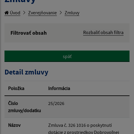
Úvod
Zverejňovanie
Zmluvy
Filtrovať obsah
Rozbaliť obsah filtra
Hľadaný výraz:
späť
Hľadať v:
Detail zmluvy
Typ dátumu:
Položka
Informácia
Dátum od:
Číslo
25/2026
zmluvy/dodatku
Dátum do:
Názov
Zmluva č. 326 1016 o poskytnutí
dotácie z prostriedkov Dobrovoľnej