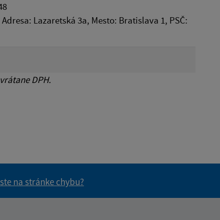
48
, Adresa: Lazaretská 3a, Mesto: Bratislava 1, PSČ:
 vrátane DPH.
 ste na stránke chybu?
vás užitočné?
e pre vás užitočné?