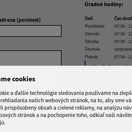
Úradné hodiny:
Deň
Čas doo
adresa (povinné)
Pondelok:
07:30 - 1
Utorok:
07:30 - 1
Streda:
07:30 - 1
Štvrtok:
nestránk
Piatok:
07:30 - 1
Obedňajšia prestáv
ame cookies
okie a ďalšie technológie sledovania používame na zlepš
 prehliadania našich webových stránok, na to, aby sme v
Google reCaptcha Response
Odoslať
ch
li prispôsobený obsah a cielené reklamy, na analýzu náv
správu
bových stránok a na pochopenie toho, odkiaľ naši návšte
jú.