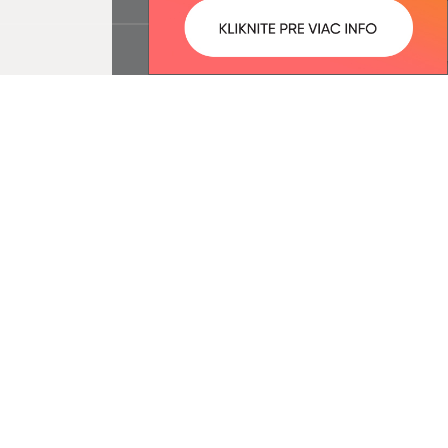
ované:
Správca obsahu:
11:03 hod.
Správca obsahu je Obec Šarišské