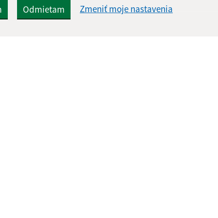
Zmeniť moje nastavenia
m
Odmietam
Rýchle odkazy:
Aktualiz
nku
Aktuality
07.08.2026 