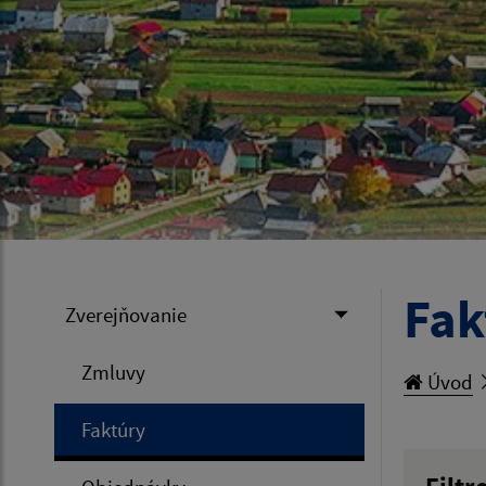
Fak
Zverejňovanie
Zmluvy
Úvod
Faktúry