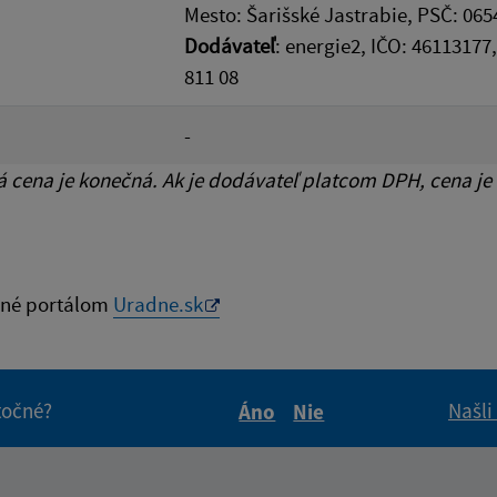
Mesto: Šarišské Jastrabie, PSČ: 065
Dodávateľ
: energie2, IČO: 46113177
811 08
-
cena je konečná. Ak je dodávateľ platcom DPH, cena je
né portálom
Uradne.sk
itočné?
Našli
Áno
Nie
Boli tieto informácie pre 
Boli tieto informáci