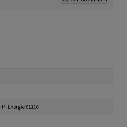
Hľadať v:
Dátum do:
Reset
 FP- Energie 01116