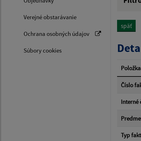
Filtr
Objednávky
Hľadan
Verejné obstarávanie
späť
Ochrana osobných údajov
Typ dá
Deta
Súbory cookies
Suma 
Položka
Číslo fa
Filtr
Interné 
Predme
Typ fak