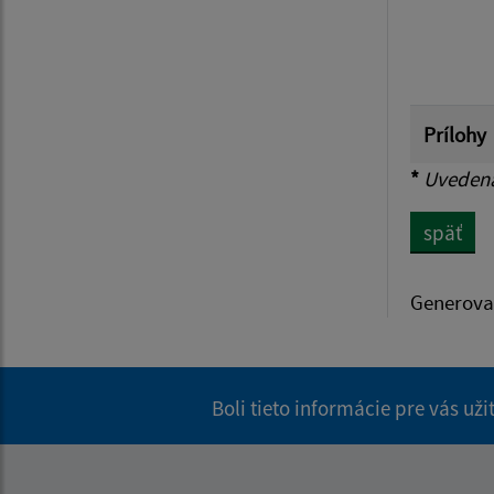
Prílohy
*
Uvedená 
späť
Generova
Boli tieto informácie pre vás už