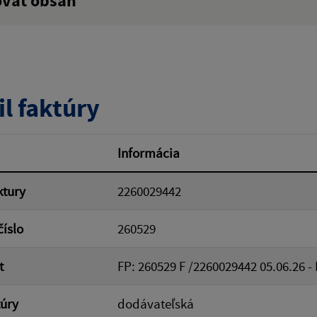
ovať obsah
ý výraz:
tumu:
Dátum od:
il faktúry
od:
Suma do:
Informácia
ktury
2260029442
ovať
číslo
260529
t
FP: 260529 F /2260029442 05.06.26 -
túry
dodávateľská