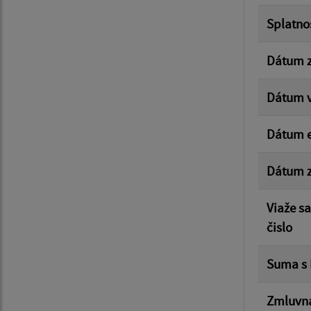
Splatno
Dátum z
Dátum v
Dátum e
Dátum z
Viaže s
čislo
Suma s
Zmluvná