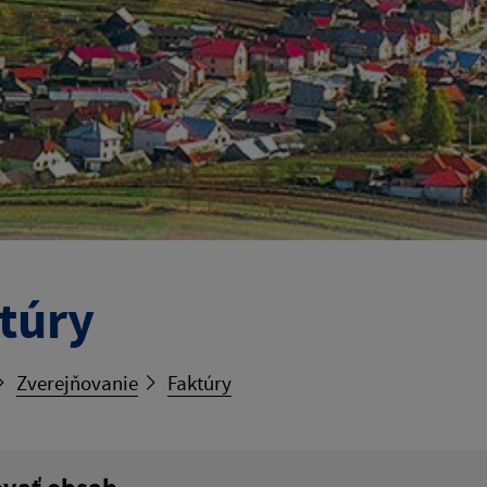
túry
Zverejňovanie
Faktúry