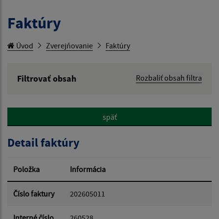
Faktúry
Úvod
Zverejňovanie
Faktúry
Filtrovať obsah
Rozbaliť obsah filtra
Hľadaný výraz:
späť
Hľadať v:
Detail faktúry
Typ dátumu:
Položka
Informácia
Dátum od:
Číslo faktury
202605011
Interné číslo
260528