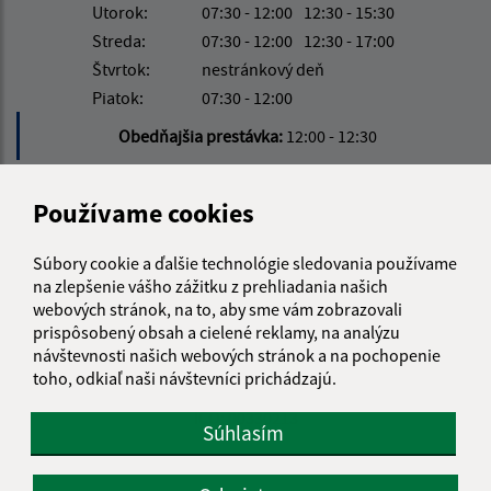
Utorok:
07:30 - 12:00
12:30 - 15:30
Streda:
07:30 - 12:00
12:30 - 17:00
Štvrtok:
nestránkový deň
Piatok:
07:30 - 12:00
Obedňajšia prestávka:
12:00 - 12:30
Používame cookies
Kontakt:
Obecný úrad Šarišské Jastrabie
Súbory cookie a ďalšie technológie sledovania používame
Šarišské Jastrabie 257
na zlepšenie vášho zážitku z prehliadania našich
065 48 Šarišské Jastrabie
webových stránok, na to, aby sme vám zobrazovali
prispôsobený obsah a cielené reklamy, na analýzu
info@sarisskejastrabie.sk
návštevnosti našich webových stránok a na pochopenie
+421 904 008 196
toho, odkiaľ naši návštevníci prichádzajú.
IČO: 00330213
Súhlasím