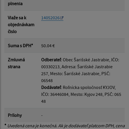
plnenia
Viaže sa k
14052026
objednávkam
čislo
Suma s DPH*
50.04 €
Zmluvná
Odberateľ
: Obec Šarišské Jastrabie, IČO:
strana
00330213, Adresa: Šarišské Jastrabie
257, Mesto: Šarišské Jastrabie, PSČ:
06548
Dodávateľ
: Roľnícka spoločnosť KYJOV,
IČO: 36446084, Mesto: Kyjov 248, PSČ: 065
48
Prílohy
-
*
Uvedená cena je konečná. Ak je dodávateľ platcom DPH, cena