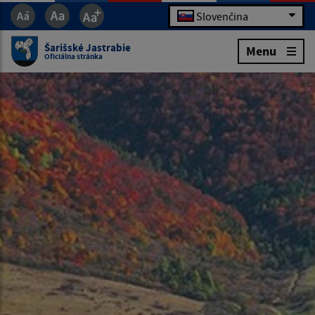
Slovenčina
Šarišské Jastrabie
Menu
Oficiálna stránka