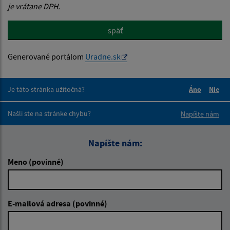
je vrátane DPH.
späť
Generované portálom
Uradne.sk
Je táto stránka užitočná?
Áno
Nie
Boli tieto 
Boli 
Našli ste na stránke chybu?
Napíšte nám
Napíšte nám:
Meno (povinné)
E-mailová adresa (povinné)