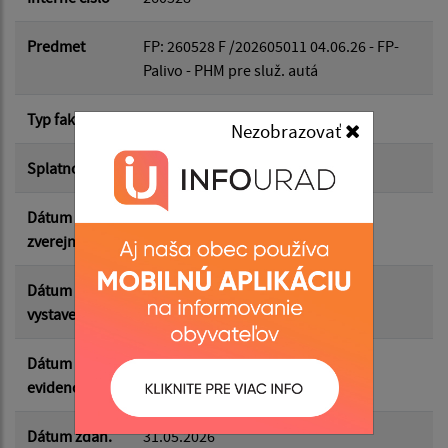
Dátum do:
Predmet
FP: 260528 F /202605011 04.06.26 - FP-
Palivo - PHM pre služ. autá
Suma od:
Typ faktúry
dodávateľská
Nezobrazovať
Suma do:
Splatnosť
14.06.2026
Dátum
12.06.2026
zverejnenia
Filtrovať
Reset
Dátum
31.05.2026
vystavenia
Dátum
04.06.2026
evidencie
Dátum zdan.
31.05.2026