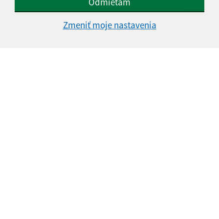
Odmietam
Zmeniť moje nastavenia
Informácie o stránke:
Vyhlásenie o prístupnosti
Autorské práva
Ochrana osobných údajov
Navigácia: