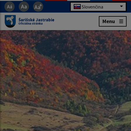
Slovenčina
Šarišské Jastrabie
Menu
Oficiálna stránka