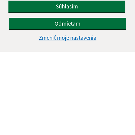
Súhlasím
Odmietam
Zmeniť moje nastavenia
Informácie o stránke:
Vyhlásenie o prístupnosti
Autorské práva
Ochrana osobných údajov
Navigácia:
Vytlačiť aktuálnu stránku