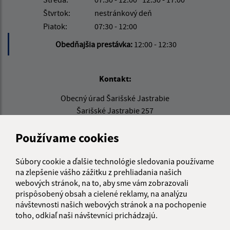
Štvrtok:
nestránkový deň
Piatok:
07:30 - 12:00
Obedňajšia prestávka:
12:00 - 12:30
Kontakt:
Obecný úrad Šarišské Jastrabie
Šarišské Jastrabie 257
065 48 Šarišské Jastrabie
Používame cookies
info@sarisskejastrabie.sk
+421 904 008 196
Súbory cookie a ďalšie technológie sledovania používame
na zlepšenie vášho zážitku z prehliadania našich
IČO: 00330213
webových stránok, na to, aby sme vám zobrazovali
prispôsobený obsah a cielené reklamy, na analýzu
návštevnosti našich webových stránok a na pochopenie
toho, odkiaľ naši návštevníci prichádzajú.