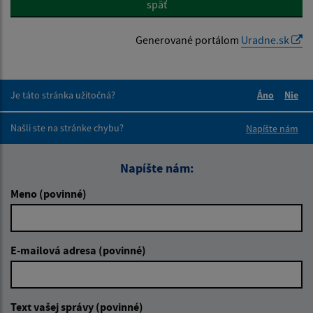
späť
Generované portálom
Uradne.sk
Je táto stránka užitočná?
Áno
Nie
Boli tieto 
Boli 
Našli ste na stránke chybu?
Napíšte nám
Napíšte nám:
Meno (povinné)
E-mailová adresa (povinné)
Text vašej správy (povinné)