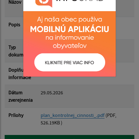
Názov
Plán kontrolnej činnosti hlavného
kontrolóra
Popis
Filtrovať
Plán kontrolnej činnosti hlavného
Reset
kontrolóra na 2. polrok 2026
Typ
Rôzne
dokumentu
Doplňujúce
informácie
Dátum
29.05.2026
zverejnenia
Prílohy
plan_kontrolnej_cinnosti_.pdf
(PDF,
526.19KB )