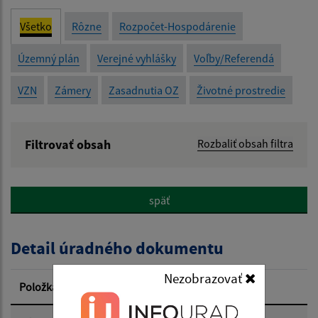
Všetko
Rôzne
Rozpočet-Hospodárenie
Územný plán
Verejné vyhlášky
Voľby/Referendá
VZN
Zámery
Zasadnutia OZ
Životné prostredie
Filtrovať obsah
Rozbaliť obsah filtra
Názov:
späť
Popis:
Detail úradného dokumentu
Dátum zverejnenia od:
Nezobrazovať
Položka
Informácia
Dátum zverejnenia do: