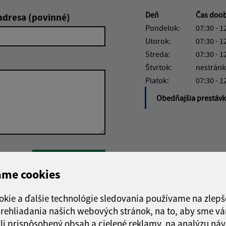
Deň
Čas doo
adresa (povinné)
Pondelok:
07:30 - 1
Utorok:
07:30 - 1
Streda:
07:30 - 1
Štvrtok:
nestránk
Piatok:
07:30 - 1
Obedňajšia prestáv
Google reCaptcha Response
Odoslať
ch
správu
ame cookies
okie a ďalšie technológie sledovania používame na zlepš
 prehliadania našich webových stránok, na to, aby sme v
li prispôsobený obsah a cielené reklamy, na analýzu náv