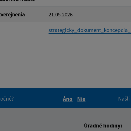
verejnenia
21.05.2026
strategicky_dokument_koncepcia_r
itočné?
Našli
Áno
Nie
Boli tieto informácie pre 
Boli tieto informáci
Úradné hodiny: