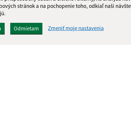
bových stránok a na pochopenie toho, odkiaľ naši návšte
jú.
Zmeniť moje nastavenia
m
Odmietam
Rýchle odkazy:
Aktualiz
nku
Aktuality
07.08.2026 
História
RSS
Fotogaléria