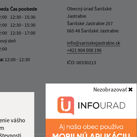
Obecný úrad Šarišské
beda
Čas poobede
Jastrabie
2:00
12:30 - 15:30
Šarišské Jastrabie 257
2:00
12:30 - 15:30
065 48 Šarišské Jastrabie
2:00
12:30 - 17:00
ový deň
info@sarisskejastrabie.sk
2:00
+421 904 008 196
ka:
12:00 - 12:30
IČO: 00330213
Nezobrazovať
enie vášho
ám
števnosti