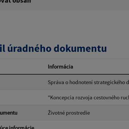
ovať obsah
:
Popis:
zverejnenia do:
il úradného dokumentu
ovať
Informácia
Správa o hodnotení strategického
"Koncepcia rozvoja cestovného ruch
kumentu
Životné prostredie
úce informácie