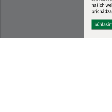
našich we
prichádza
Súhlasí
Informácie o stránke:
Navigácia:
Vyhlásenie o prístupnosti
Vytlačiť aktuálnu strá
Autorské práva
Mapa stránok
Ochrana osobných údajov
Cookies