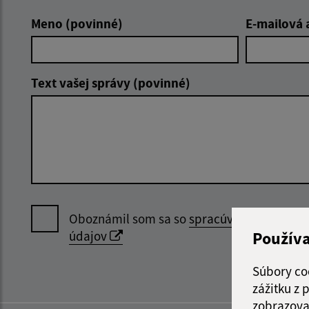
Meno (povinné)
E-mailová 
Text vašej správy (povinné)
Oboznámil som sa so
spracúvaním osobný
Použív
údajov
Súbory co
zážitku z
zobrazova