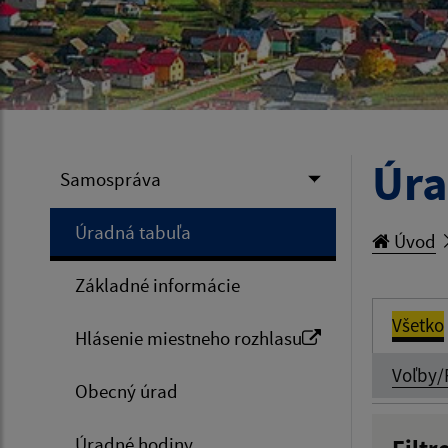
Úra
Samospráva
Úradná tabuľa
Úvod
Základné informácie
Všetko
Hlásenie miestneho rozhlasu
Voľby/
Obecný úrad
Úradné hodiny