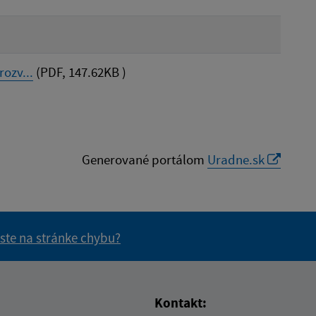
ozv...
(PDF, 147.62KB )
Generované portálom
Uradne.sk
 ste na stránke chybu?
vás užitočné?
e pre vás užitočné?
Kontakt: