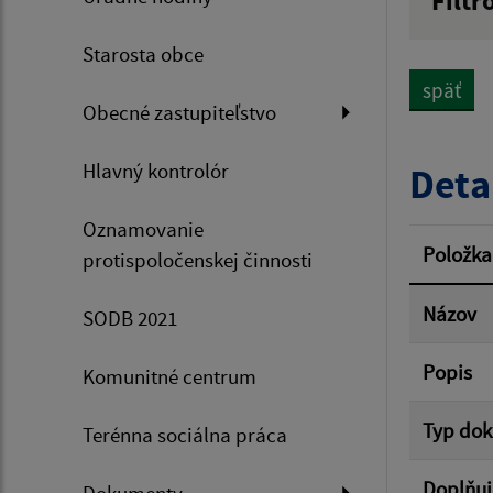
Filtr
Názov
Starosta obce
späť
Obecné zastupiteľstvo
Dátum 
Hlavný kontrolór
Deta
Oznamovanie
Filtr
Položka
protispoločenskej činnosti
Názov
SODB 2021
Popis
Komunitné centrum
Typ do
Terénna sociálna práca
Doplňuj