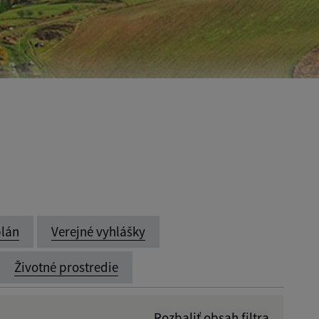
lán
Verejné vyhlášky
Životné prostredie
Rozbaliť obsah filtra