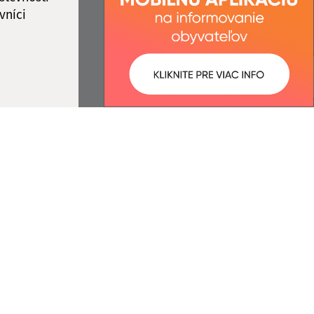
vníci
ované:
Správca obsahu:
11:03 hod.
Správca obsahu je Obec Šarišské
Jastrabie.
Vytvorené v súlade s
Jednotným