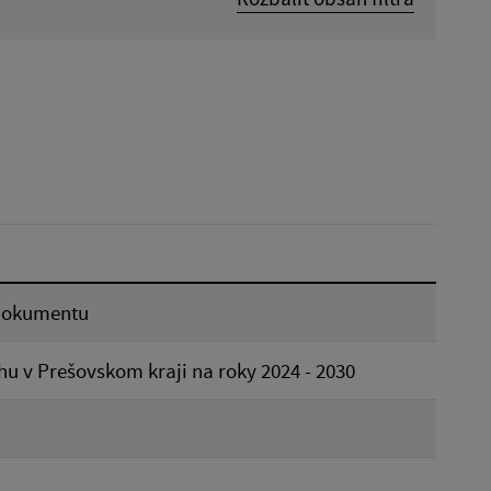
Dátum zverejnenia od:
Reset
 dokumentu
u v Prešovskom kraji na roky 2024 - 2030