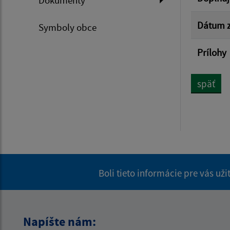
Dokumenty
Dátum z
Symboly obce
Prílohy
späť
Boli tieto informácie pre vás už
Napíšte nám: